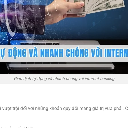
Giao dịch tự động và nhanh chóng với internet banking
ợi vượt trội đối với những khoản quy đổi mang giá trị vừa phải.