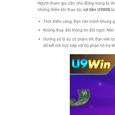
Người tham gia cần chủ động trang bị th
những điểm khi thao tác
rút tiền U9WIN
ba
Thời điểm vàng: Bạn nên tránh khung gi
Không thay đổi thông tin đột ngột: Nền
Hướng xử lý sự cố chậm trễ: Bạn nên lưu
để kết nối trực tiếp với bộ phận hỗ trợ 