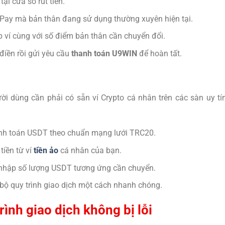
ại cửa sổ rút tiền.
Pay mà bản thân đang sử dụng thường xuyên hiện tại.
ập ví cùng với số điểm bản thân cần chuyển đổi.
 điền rồi gửi yêu cầu
thanh toán U9WIN
để hoàn tất.
i dùng cần phải có sẵn ví Crypto cá nhân trên các sàn uy tí
hanh toán USDT theo chuẩn mạng lưới TRC20.
tiền từ ví
tiền ảo
cá nhân của bạn.
ồi nhập số lượng USDT tương ứng cần chuyển.
bộ quy trình giao dịch một cách nhanh chóng.
rình giao dịch không bị lỗi