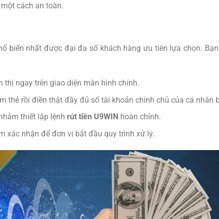
 một cách an toàn.
 biến nhất được đại đa số khách hàng ưu tiên lựa chọn. Bạn 
 thị ngay trên giao diện màn hình chính.
 thẻ rồi điền thật đầy đủ số tài khoản chính chủ của cá nhân 
nhằm thiết lập lệnh
rút tiền U9WIN
hoàn chỉnh.
 xác nhận để đơn vị bắt đầu quy trình xử lý.