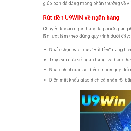
giúp bạn dễ dàng mang phần thưởng về ví
Rút tiền U9WIN về ngân hàng
Chuyển khoản ngân hàng là phương án phổ
lần lượt làm theo đúng quy trình dưới đây:
Nhấn chọn vào mục “Rút tiền” đang hiển
Truy cập cửa sổ ngân hàng, và bấm thêm
Nhập chính xác số điểm muốn quy đổi 
Điền mật khẩu giao dịch cá nhân rồi bấm