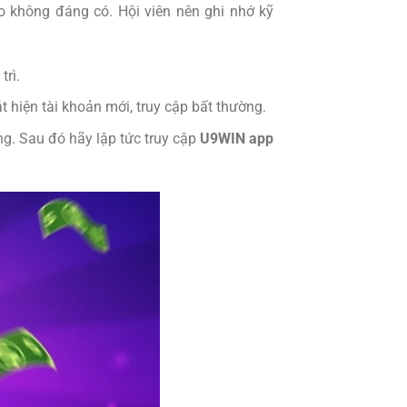
o không đáng có. Hội viên nên ghi nhớ kỹ
rì.
 hiện tài khoản mới, truy cập bất thường.
ng. Sau đó hãy lập tức truy cập
U9WIN app