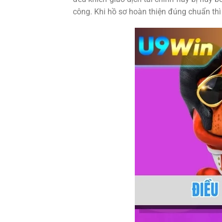
công. Khi hồ sơ hoàn thiện đúng chuẩn thì 